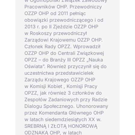
w Ogólnopolski Związek Zawodowy
Pracowników OHP. Przewodniczy
OZZP OHP od 2011 pełniąc
obowiązki przewodniczącego i od
2013 r. po II Zjeździe OZZP OHP
w Roskoszy przewodniczył
Zarządowi Krajowemu OZZP OHP.
Członek Rady OPZZ. Wprowadził
OZZP OHP do Centrali Związkowej
OPZZ – do Branży III OPZZ „Nauka
Oświata”. Również przyczynił się do
uczestnictwa przedstawicielek
Zarządu Krajowego OZZP OHP
w Komisji Kobiet , Komisji Pracy
OPZZ, jak również 3 członków do
Zespołów Zadaniowych przy Radzie
Dialogu Społecznego. Uhonorowany
przez Komendanta Głównego OHP
w latach siedemdziesiątych XX w.
SREBRNĄ I ZŁOTĄ HONOROWĄ
ODZNAKĄ OHP, w latach