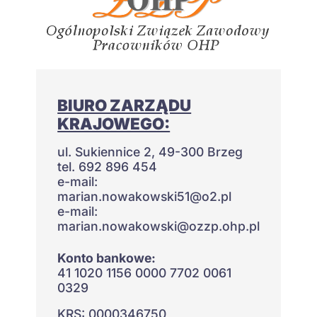
BIURO ZARZĄDU
KRAJOWEGO:
ul. Sukiennice 2, 49-300 Brzeg
tel. 692 896 454
e-mail:
marian.nowakowski51@o2.pl
e-mail:
marian.nowakowski@ozzp.ohp.pl
Konto bankowe:
41 1020 1156 0000 7702 0061
0329
KRS: 0000346750